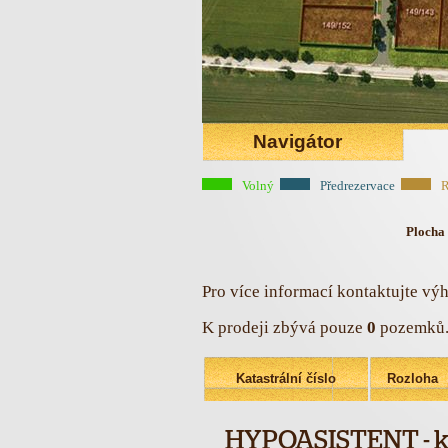
Navigátor
Volný
Předrezervace
R
Plocha
Pro více informací kontaktujte vý
K prodeji zbývá pouze
0
pozemků
Katastrální číslo
Rozloha
HYPOASISTENT - k