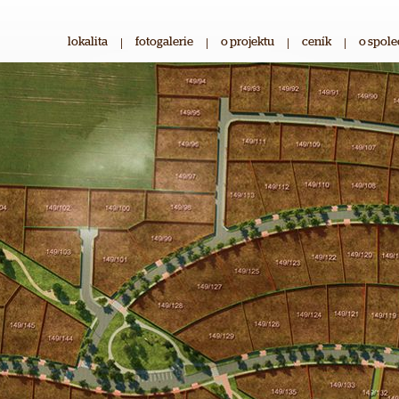
lokalita
|
fotogalerie
|
o projektu
|
ceník
|
o spole