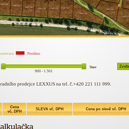
ezervace
Prodáno
Stav
900 - 1.501
hradního prodejce LEXXUS na tel. č.+420 221 111 999.
.
Cena
SLEVA vč. DPH
Cena po slevě vč. DPH
vč. DPH
alkulačka