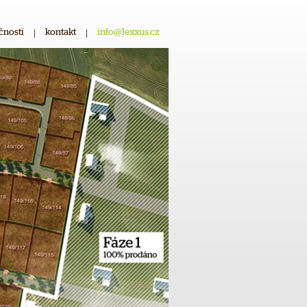
čnosti
|
kontakt
|
info@lexxus.cz